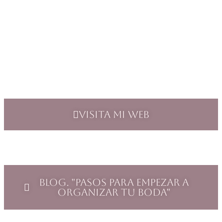
Visita mi web
Blog. "Pasos para empezar a
organizar tu boda"